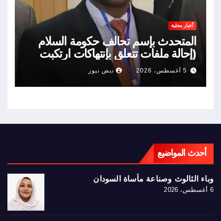
أخبار محلية
المتحدث بإسم تحالف حكومة السلام
(إحالة ملفات تتعلق بإنتهاكات ارتكبت
خلال حرب السودان)
5 أغسطس، 2026
نبض نيوز
أحدث المواضيع
وباء الثالوث وصناعة مأساة السودان
6 أغسطس، 2026