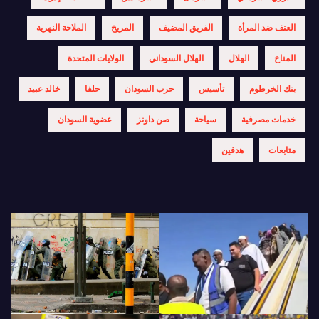
العنف ضد المرأة
الفريق المضيف
المريخ
الملاحة النهرية
المناخ
الهلال
الهلال السوداني
الولايات المتحدة
بنك الخرطوم
تأسيس
حرب السودان
حلفا
خالد عبيد
خدمات مصرفية
سياحة
صن داونز
عضوية السودان
متابعات
هدفين