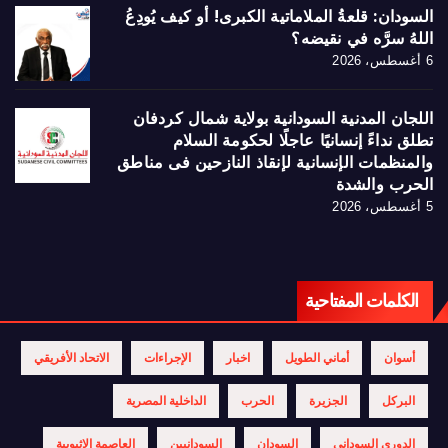
السودان: قلعةُ الملاماتية الكبرى! أو كيف يُودِعُ
اللهُ سرَّه في نقيضه؟
6 أغسطس، 2026
اللجان المدنية السودانية بولاية شمال كردفان
تطلق نداءً إنسانيًا عاجلًا لحكومة السلام
والمنظمات الإنسانية لإنقاذ النازحين فى مناطق
الحرب والشدة
5 أغسطس، 2026
الكلمات المفتاحية
أسوان
أماني الطويل
اخبار
الإجراءات
الاتحاد الأفريقي
البركل
الجزيرة
الحرب
الداخلية المصرية
الدوري السوداني
السودان
السودانيين
العاصمة الإثيوبية