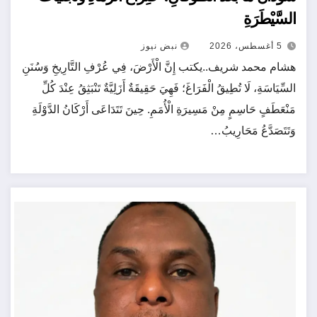
السَّيْطَرَةِ
5 أغسطس، 2026
نبض نيوز
هشام محمد شريف..يكتب إِنَّ الْأَرْضَ، فِي عُرْفِ التَّارِيخِ وَسُنَنِ
السِّيَاسَةِ، لَا تُطِيقُ الْفَرَاغَ؛ فَهِيَ حَقِيقَةٌ أَزَلِيَّةٌ تَنْبَثِقُ عِنْدَ كُلِّ
مَنْعَطَفٍ حَاسِمٍ مِنْ مَسِيرَةِ الْأُمَمِ. حِينَ تَتَدَاعَى أَرْكَانُ الدَّوْلَةِ
وَتَتَصَدَّعُ مَحَارِيبُ…