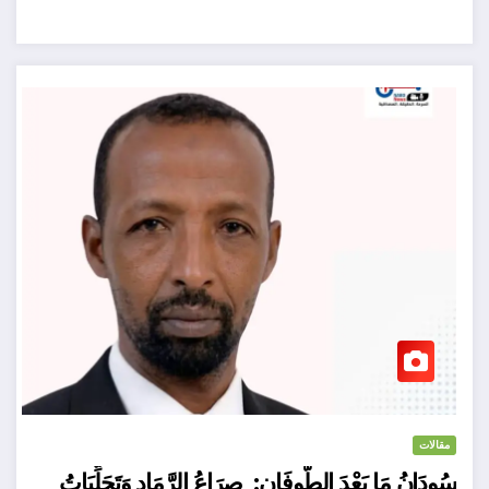
مقالات
سُودَانُ مَا بَعْدَ الطُّوفَانِ: صِرَاعُ الرَّمَادِ وَتَجَلِّيَاتُ