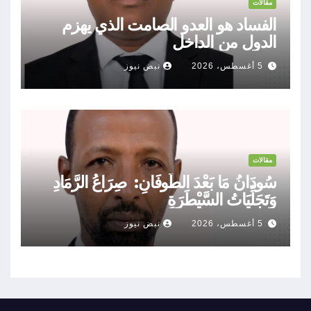
مقالات
الفساد هو العدو الصامت الذي يهزم
الدول من الداخل
5 أغسطس، 2026
نبض نيوز
مقالات
سُودَانُ مَا بَعْدَ الطُّوفَانِ: صِرَاعُ الرَّمَادِ
وَتَجَلِّيَاتُ السَّيْطَرَةِ
5 أغسطس، 2026
نبض نيوز