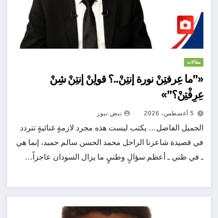
مقالات
«”ما عِرفتِنْ نورة إنتِنْ..؟ قولِنْ إنتِنْ شِنْ
عِرِفْتِنْ؟”»
5 أغسطس، 2026
نبض نيوز
الجميل الفاضل… يكتب ليست هذه مجرد لازمةٍ غنائيةٍ تتردد
في قصيدة شاعرنا الراحل محمد الحسن سالم حميد، إنما هي
ـ في ظني ـ أعظم سؤالٍ وطنيٍ ما يزال السودان عاجزاً…