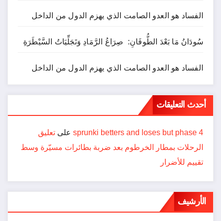
الفساد هو العدو الصامت الذي يهزم الدول من الداخل
سُودَانُ مَا بَعْدَ الطُّوفَانِ: صِرَاعُ الرَّمَادِ وَتَجَلِّيَاتُ السَّيْطَرَةِ
الفساد هو العدو الصامت الذي يهزم الدول من الداخل
أحدث التعليقات
sprunki betters and loses but phase 4
على
تعليق
الرحلات بمطار الخرطوم بعد ضربة بطائرات مسيّرة وسط
تقييم للأضرار
الأرشيف