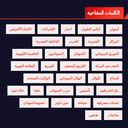
الكلمات المفتاحية
أسوان
أماني الطويل
اخبار
الإجراءات
الاتحاد الأفريقي
البركل
الجزيرة
الحرب
الداخلية المصرية
الدوري السوداني
السودان
السودانيين
العاصمة الإثيوبية
العنف ضد المرأة
الفريق المضيف
المريخ
الملاحة النهرية
المناخ
الهلال
الهلال السوداني
الولايات المتحدة
بنك الخرطوم
تأسيس
حرب السودان
حلفا
خالد عبيد
خدمات مصرفية
سياحة
صن داونز
عضوية السودان
متابعات
هدفين