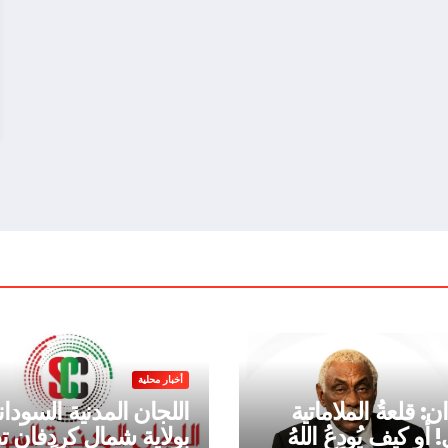
أخبار محلية
: قلعةُ الملاماتية
اللجان المدنية السودان
الكبرى! أو كيف يُودِعُ اللهُ
بولاية شمال كردفان 