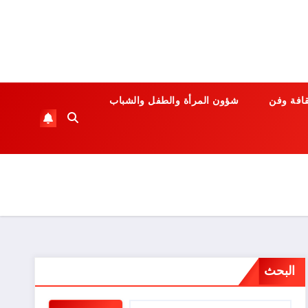
قافة وفن
شؤون المرأة والطفل والشباب
البحث