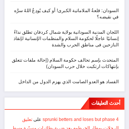
السودان: قلعةُ الملاماتية الكبرى! أو كيف يُودِعُ اللهُ سرَّه
في نقيضه؟
اللجان المدنية السودانية بولاية شمال كردفان تطلق نداءً
إنسانيًا عاجلًا لحكومة السلام والمنظمات الإنسانية لإنقاذ
النازحين فى مناطق الحرب والشدة
المتحدث بإسم تحالف حكومة السلام (إحالة ملفات تتعلق
بإنتهاكات ارتكبت خلال حرب السودان)
الفساد هو العدو الصامت الذي يهزم الدول من الداخل
أحدث التعليقات
sprunki betters and loses but phase 4
على
تعليق
الرحلات بمطار الخرطوم بعد ضربة بطائرات مسيّرة وسط