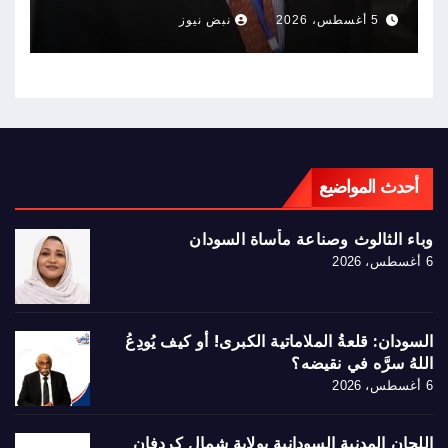
خلال حرب السودان)
5 أغسطس، 2026
نبض نيوز
أحدث المواضيع
وباء الثالوث وصناعة مأساة السودان
6 أغسطس، 2026
السودان: قلعةُ الملاماتية الكبرى! أو كيف يُودِعُ
اللهُ سرَّه في نقيضه؟
6 أغسطس، 2026
اللجان المدنية السودانية بولاية شمال كردفان