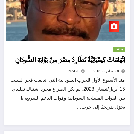
مقالات
اِتِّهَامَاتٌ كِيمْيَائِيَّةٌ تُطَارِدُ مِصْرَ مِنْ بَوَّابَةِ السُّودَانِ
28 يناير، 2026
NABD
منذ الأسبوع الأول للحرب السودانية التي اندلعت فجر السبت
15 أبريل/نيسان 2023، لم يكن الصراع مجرد اشتباك تقليدي
بين القوات المسلحة السودانية وقوات الدعم السريع، بل
تحوّل تدريجيًا إلى حرب…