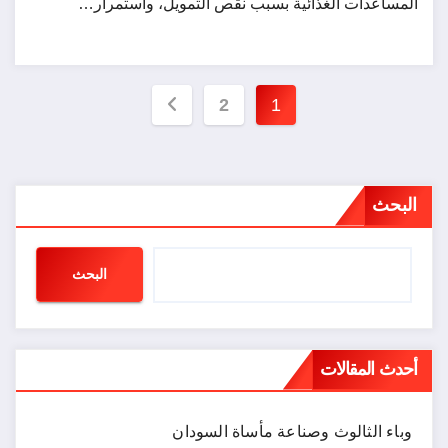
المساعدات الغذائية بسبب نقص التمويل، واستمرار…
تعدد
2
1
صفحات
المقالات
البحث
البحث
أحدث المقالات
وباء الثالوث وصناعة مأساة السودان