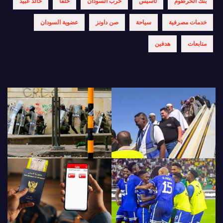
بنك الخرطوم
تأسيس
حرب السودان
حلفا
خالد عبيد
خدمات مصرفية
سياحة
صن داونز
عضوية السودان
متابعات
هدفين