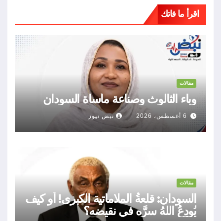
اقرأ ما فاتك
مقالات
وباء الثالوث وصناعة مأساة السودان
6 أغسطس، 2026
نبض نيوز
مقالات
السودان: قلعةُ الملاماتية الكبرى! أو كيف
يُودِعُ اللهُ سرَّه في نقيضه؟