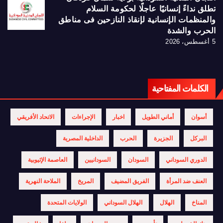
تطلق نداءً إنسانيًا عاجلًا لحكومة السلام
والمنظمات الإنسانية لإنقاذ النازحين فى مناطق
الحرب والشدة
5 أغسطس، 2026
الكلمات المفتاحية
أسوان
أماني الطويل
اخبار
الإجراءات
الاتحاد الأفريقي
البركل
الجزيرة
الحرب
الداخلية المصرية
الدوري السوداني
السودان
السودانيين
العاصمة الإثيوبية
العنف ضد المرأة
الفريق المضيف
المريخ
الملاحة النهرية
المناخ
الهلال
الهلال السوداني
الولايات المتحدة