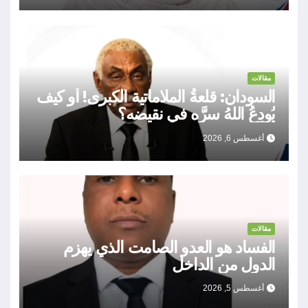
مقالات
السودان: قلعةُ الملاماتية الكبرى! أو كيف
يُودِعُ اللهُ سرَّه في نقيضه؟
أغسطس 6, 2026
مقالات
الفساد هو العدو الصامت الذي يهزم
الدول من الداخل
أغسطس 5, 2026