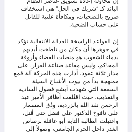
إن محاولة إعادة تسويق عناصر النظام
البائد كـ “شريك في الحل” هي استخفاف
صريح بالتضحيات، ومكافأة علنية للقاتل
على حساب الضحية.
​إن القواعد الراسخة للعدالة الانتقالية تؤكد
في جوهرها أن مكان من تلطخت أيديهم
بدماء الشعوب هو منصات القضاء وأروقة
المحاكم، وليس مقاعد صناعة القرار. على
مدار ثلاثة عقود، أدارت هذه الحركة آلة قمع
ممنهجة بداٌ من بيوت الأشباح السيئة
السمعة التي شهدت أبشع فصول السادية
والتعذيب، حيث اقتُلعت أظافر الأمير عبد
الرحمن نقد الله بالزردية، ودُق المسمار
على نافوخ الدكتور علي فضل حتى قُتل،
واغتيلت الطالبة التاية أبو عاقلة برصاص
الغدر داخل الحرم الجامعي، وصولاً إلى