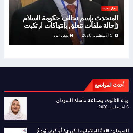
أخبار محلية
المتحدث بإسم تحالف حكومة السلام
(إحالة ملفات تتعلق بإنتهاكات ارتكبت
خلال حرب السودان)
5 أغسطس، 2026
نبض نيوز
أحدث المواضيع
وباء الثالوث وصناعة مأساة السودان
6 أغسطس، 2026
السودان: قلعةُ الملاماتية الكبرى! أو كيف يُودِعُ