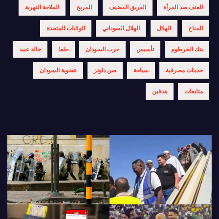
العنف ضد المرأة
الفريق المضيف
المريخ
الملاحة النهرية
المناخ
الهلال
الهلال السوداني
الولايات المتحدة
بنك الخرطوم
تأسيس
حرب السودان
حلفا
خالد عبيد
خدمات مصرفية
سياحة
صن داونز
عضوية السودان
متابعات
هدفين