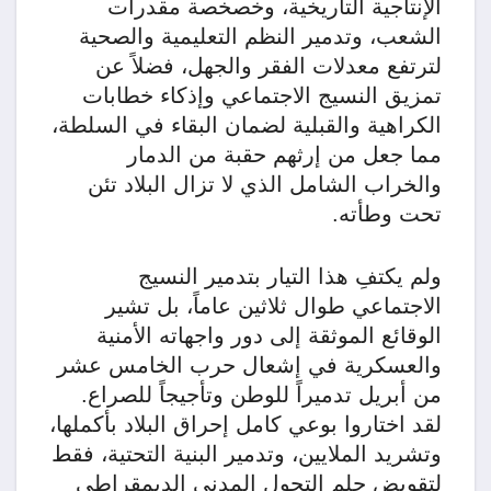
الإنتاجية التاريخية، وخصخصة مقدرات
الشعب، وتدمير النظم التعليمية والصحية
لترتفع معدلات الفقر والجهل، فضلاً عن
تمزيق النسيج الاجتماعي وإذكاء خطابات
الكراهية والقبلية لضمان البقاء في السلطة،
مما جعل من إرثهم حقبة من الدمار
والخراب الشامل الذي لا تزال البلاد تئن
تحت وطأته.
​ولم يكتفِ هذا التيار بتدمير النسيج
الاجتماعي طوال ثلاثين عاماً، بل تشير
الوقائع الموثقة إلى دور واجهاته الأمنية
والعسكرية في إشعال حرب الخامس عشر
من أبريل تدميراً للوطن وتأجيجاً للصراع.
لقد اختاروا بوعي كامل إحراق البلاد بأكملها،
وتشريد الملايين، وتدمير البنية التحتية، فقط
لتقويض حلم التحول المدني الديمقراطي