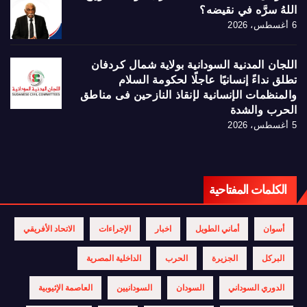
اللهُ سرَّه في نقيضه؟
6 أغسطس، 2026
اللجان المدنية السودانية بولاية شمال كردفان
تطلق نداءً إنسانيًا عاجلًا لحكومة السلام
والمنظمات الإنسانية لإنقاذ النازحين فى مناطق
الحرب والشدة
5 أغسطس، 2026
الكلمات المفتاحية
أسوان
أماني الطويل
اخبار
الإجراءات
الاتحاد الأفريقي
البركل
الجزيرة
الحرب
الداخلية المصرية
الدوري السوداني
السودان
السودانيين
العاصمة الإثيوبية