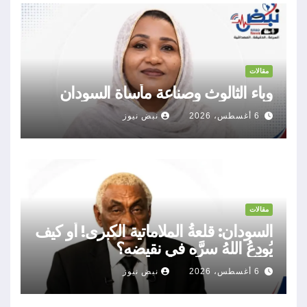
مقالات
وباء الثالوث وصناعة مأساة السودان
6 أغسطس، 2026
نبض نيوز
مقالات
السودان: قلعةُ الملاماتية الكبرى! أو كيف
يُودِعُ اللهُ سرَّه في نقيضه؟
6 أغسطس، 2026
نبض نيوز