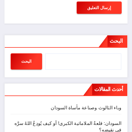
البحث
البحث
أحدث المقالات
وباء الثالوث وصناعة مأساة السودان
السودان: قلعةُ الملاماتية الكبرى! أو كيف يُودِعُ اللهُ سرَّه
في نقيضه؟