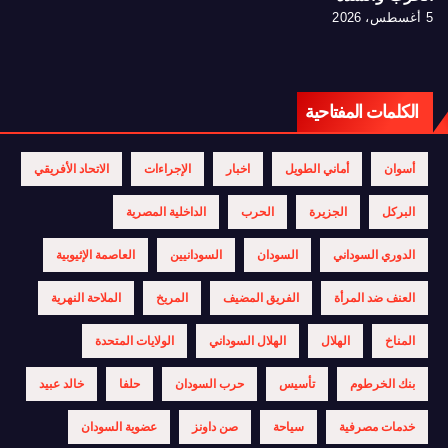
5 أغسطس، 2026
الكلمات المفتاحية
أسوان
أماني الطويل
اخبار
الإجراءات
الاتحاد الأفريقي
البركل
الجزيرة
الحرب
الداخلية المصرية
الدوري السوداني
السودان
السودانيين
العاصمة الإثيوبية
العنف ضد المرأة
الفريق المضيف
المريخ
الملاحة النهرية
المناخ
الهلال
الهلال السوداني
الولايات المتحدة
بنك الخرطوم
تأسيس
حرب السودان
حلفا
خالد عبيد
خدمات مصرفية
سياحة
صن داونز
عضوية السودان