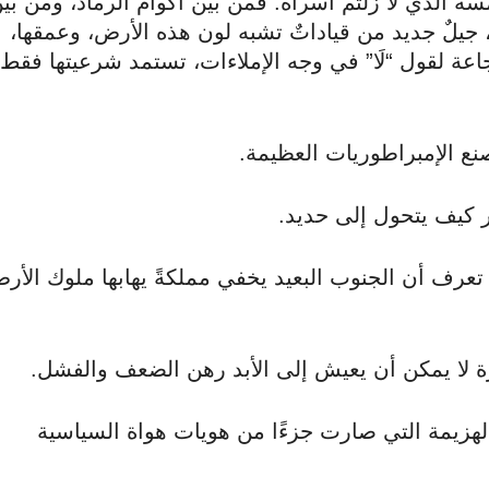
ه الذي لا زلتم اسراه. فمن بين أكوام الرماد، ومن بي
يلٌ جديد من قياداتٌ تشبه لون هذه الأرض، وعمقها،
شجاعة لقول “لَا” في وجه الإملاءات، تستمد شرعيتها فقط
نع الإمبراطوريات العظيمة.
كيف يتحول إلى حديد.
عرف أن الجنوب البعيد يخفي مملكةً يهابها ملوك الأر
 لا يمكن أن يعيش إلى الأبد رهن الضعف والفشل.
 الهزيمة التي صارت جزءًا من هويات هواة السياسية