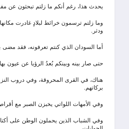
يحدث هذا، رغم أنكم ما زلتم تبحثون عن مفات
وما زلتم ترسمون خرائط لبلادٍ غادرت مكانها
ودثر.
أما السودان الذي كنتم تعرفونه، فقد مضى بعيدً
حتى صار بينه وبينكم بُعدُ الرؤيا عن عيون بها
هناك، في القرى المحروقة، وفي دروب النزوح ا
بركاتهم.
وفي الأمهات اللواتي يخبزن الصبر مع أقراص
وفي الشباب الذين يحملون الوطن على أكتاف
الحوليات.