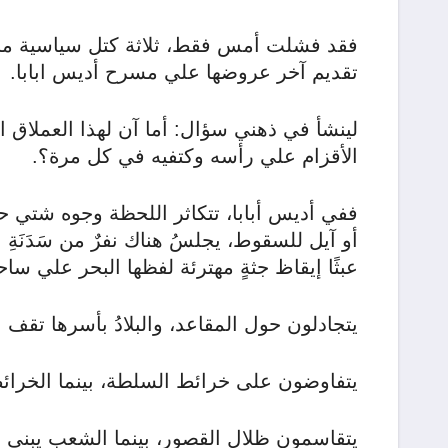
فقد فشلت أمس فقط، ثلاثة كتل سياسية مجاز
تقديم آخر عروضها علي مسرح أديس ابابا.
لينشأ في ذهني سؤال: أما آن لهذا العملاق ال
الأقزام علي رأسه وكتفيه في كل مرة؟.
ففي أديس أبابا، تتكاثر اللحظة وجوه شتي حو
أو آيل للسقوط، يجلسُ هناك نفرٌ من سَدَنَةِ 
عبثًا إيقاظ جثةٍ مهترئة لفظها البحر علي سا
يتجادلون حول المقاعد، والبلادُ بأسرها تقف
يتفاوضون على خرائط السلطة، بينما الخرائ
يتقاسمون ظلال القصور، بينما الشعب يبني