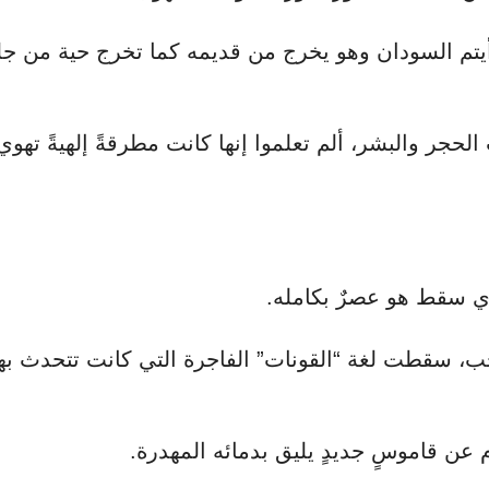
رأيتم السودان وهو يخرج من قديمه كما تخرج حية من جل
الحجر والبشر، ألم تعلموا إنها كانت مطرقةً إلهيةً تهوي
ي سقط هو عصرٌ بكامله.
، سقطت لغة “القونات” الفاجرة التي كانت تتحدث بها
عن قاموسٍ جديدٍ يليق بدمائه المهدرة.