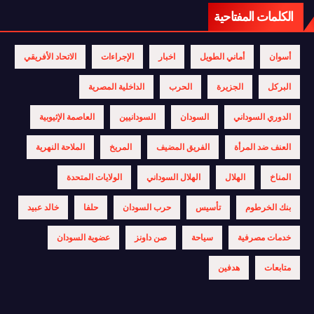
الكلمات المفتاحية
أسوان
أماني الطويل
اخبار
الإجراءات
الاتحاد الأفريقي
البركل
الجزيرة
الحرب
الداخلية المصرية
الدوري السوداني
السودان
السودانيين
العاصمة الإثيوبية
العنف ضد المرأة
الفريق المضيف
المريخ
الملاحة النهرية
المناخ
الهلال
الهلال السوداني
الولايات المتحدة
بنك الخرطوم
تأسيس
حرب السودان
حلفا
خالد عبيد
خدمات مصرفية
سياحة
صن داونز
عضوية السودان
متابعات
هدفين