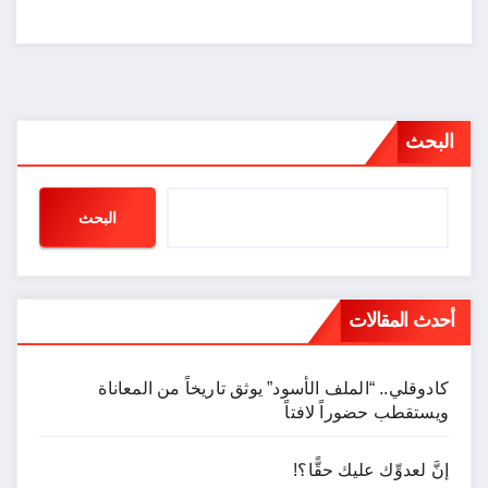
البحث
البحث
أحدث المقالات
كادوقلي.. “الملف الأسود” يوثق تاريخاً من المعاناة
ويستقطب حضوراً لافتاً
إنَّ لعدوِّك عليك حقًّا؟!