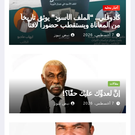
أخبار محلية
كادوقلي.. “الملف الأسود” يوثق تاريخاً
من المعاناة ويستقطب حضوراً لافتاً
7 أغسطس، 2026
نبض نيوز
مقالات
إنَّ لعدوِّك عليك حقًّا؟!
7 أغسطس، 2026
نبض نيوز