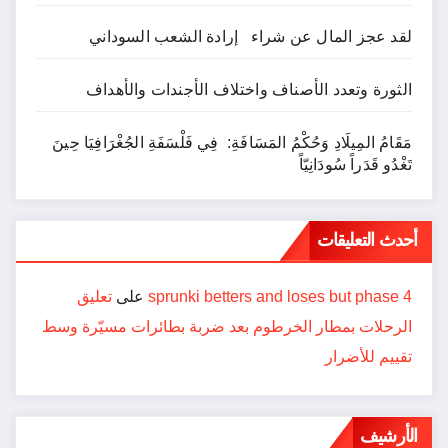
لقد عجز المال عن شراء إرادة الشعب السوداني
الثورة وتعدد الأصناف واختلاف الأجندات والأهداف
مَقَامُ المِيلَادِ وَحُكْمُ المَسَافَةِ: فِي فَلْسَفَةِ الجُغْرَافِيَا حِينَ
تَغْدُو قَدَراً سُودَانِيّاً
أحدث التعليقات
sprunki betters and loses but phase 4
على
تعليق
الرحلات بمطار الخرطوم بعد ضربة بطائرات مسيّرة وسط
تقييم للأضرار
الأرشيف