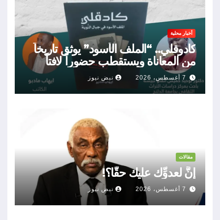
أخبار محلية
كادوقلي.. “الملف الأسود” يوثق تاريخاً
من المعاناة ويستقطب حضوراً لافتاً
7 أغسطس، 2026
نبض نيوز
مقالات
إنَّ لعدوِّك عليك حقًّا؟!
7 أغسطس، 2026
نبض نيوز