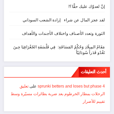
إنَّ لعدوِّك عليك حقًّا؟!
لقد عجز المال عن شراء إرادة الشعب السوداني
الثورة وتعدد الأصناف واختلاف الأجندات والأهداف
مَقَامُ المِيلَادِ وَحُكْمُ المَسَافَةِ: فِي فَلْسَفَةِ الجُغْرَافِيَا حِينَ
تَغْدُو قَدَراً سُودَانِيّاً
أحدث التعليقات
sprunki betters and loses but phase 4
على
تعليق
الرحلات بمطار الخرطوم بعد ضربة بطائرات مسيّرة وسط
تقييم للأضرار