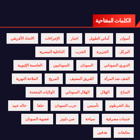
الكلمات المفتاحية
أسوان
أماني الطويل
اخبار
الإجراءات
الاتحاد الأفريقي
البركل
الجزيرة
الحرب
الداخلية المصرية
الدوري السوداني
السودان
السودانيين
العاصمة الإثيوبية
العنف ضد المرأة
الفريق المضيف
المريخ
الملاحة النهرية
المناخ
الهلال
الهلال السوداني
الولايات المتحدة
بنك الخرطوم
تأسيس
حرب السودان
حلفا
خالد عبيد
خدمات مصرفية
سياحة
صن داونز
عضوية السودان
متابعات
هدفين