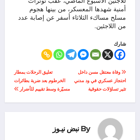
للاجئين الأسبوع الماضي، عقب توترات
أمنية شهدها المعسكر، من بينها هجوم
مسلح مساكء الثلاثاء أسفر عن إصابة عدد
من اللاجئين.
شارك
تصفّح
وفاة معتقل مسن داخل
تعليق الرحلات بمطار
احتجاز عسكري في ود مدني
الخرطوم بعد ضربة بطائرات
المقالات
تثير تساؤلات حقوقية
مسيّرة وسط تقييم للأضرار
By
نبض نيـوز