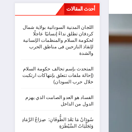
أحدث المقالات
اللجان المدنية السودانية بولاية شمال
كردفان تطلق نداءً إنسانيًا عاجلًا
لحكومة السلام والمنظمات الإنسانية
لإنقاذ النازحين فى مناطق الحرب
والشدة
المتحدث بإسم تحالف حكومة السلام
(إحالة ملفات تتعلق بإنتهاكات ارتكبت
خلال حرب السودان)
الفساد هو العدو الصامت الذي يهزم
الدول من الداخل
سُودَانُ مَا بَعْدَ الطُّوفَانِ: صِرَاعُ الرَّمَادِ
وَتَجَلِّيَاتُ السَّيْطَرَةِ