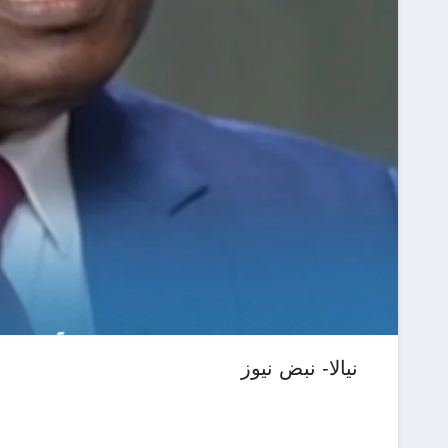
نيالا- نبض نيوز