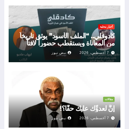
أخبار محلية
كادوقلي.. “الملف الأسود” يوثق تاريخاً
من المعاناة ويستقطب حضوراً لافتاً
7 أغسطس، 2026
نبض نيوز
مقالات
إنَّ لعدوِّك عليك حقًّا؟!
7 أغسطس، 2026
نبض نيوز