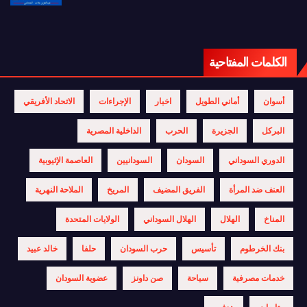
الكلمات المفتاحية
أسوان
أماني الطويل
اخبار
الإجراءات
الاتحاد الأفريقي
البركل
الجزيرة
الحرب
الداخلية المصرية
الدوري السوداني
السودان
السودانيين
العاصمة الإثيوبية
العنف ضد المرأة
الفريق المضيف
المريخ
الملاحة النهرية
المناخ
الهلال
الهلال السوداني
الولايات المتحدة
بنك الخرطوم
تأسيس
حرب السودان
حلفا
خالد عبيد
خدمات مصرفية
سياحة
صن داونز
عضوية السودان