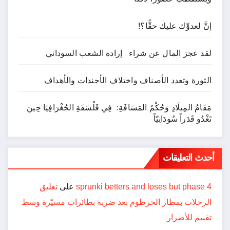
إنَّ لعدوِّك عليك حقًّا؟!
لقد عجز المال عن شراء إرادة الشعب السوداني
الثورة وتعدد الأصناف واختلاف الأجندات والأهداف
مَقَامُ المِيلَادِ وَحُكْمُ المَسَافَةِ: فِي فَلْسَفَةِ الجُغْرَافِيَا حِينَ
تَغْدُو قَدَراً سُودَانِيّاً
أحدث التعليقات
sprunki betters and loses but phase 4
على
تعليق
الرحلات بمطار الخرطوم بعد ضربة بطائرات مسيّرة وسط
تقييم للأضرار