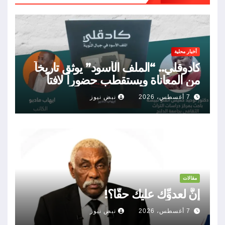
أخبار محلية
كادوقلي.. “الملف الأسود” يوثق تاريخاً
من المعاناة ويستقطب حضوراً لافتاً
7 أغسطس، 2026
نبض نيوز
مقالات
إنَّ لعدوِّك عليك حقًّا؟!
7 أغسطس، 2026
نبض نيوز