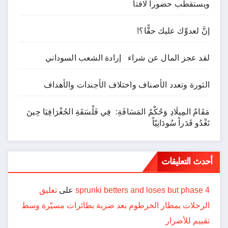
ويستقطب حضوراً لافتاً
إنَّ لعدوِّك عليك حقًّا؟!
لقد عجز المال عن شراء إرادة الشعب السوداني
الثورة وتعدد الأصناف واختلاف الأجندات والأهداف
مَقَامُ المِيلَادِ وَحُكْمُ المَسَافَةِ: فِي فَلْسَفَةِ الجُغْرَافِيَا حِينَ
تَغْدُو قَدَراً سُودَانِيّاً
أحدث التعليقات
sprunki betters and loses but phase 4
على
تعليق
الرحلات بمطار الخرطوم بعد ضربة بطائرات مسيّرة وسط
تقييم للأضرار