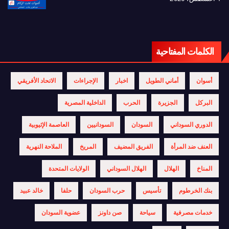
الكلمات المفتاحية
أسوان
أماني الطويل
اخبار
الإجراءات
الاتحاد الأفريقي
البركل
الجزيرة
الحرب
الداخلية المصرية
الدوري السوداني
السودان
السودانيين
العاصمة الإثيوبية
العنف ضد المرأة
الفريق المضيف
المريخ
الملاحة النهرية
المناخ
الهلال
الهلال السوداني
الولايات المتحدة
بنك الخرطوم
تأسيس
حرب السودان
حلفا
خالد عبيد
خدمات مصرفية
سياحة
صن داونز
عضوية السودان