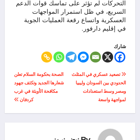
التحركات لم تؤثر على تماسك قوات الدعم
السريع، في ظل استمرار المواجهات
العسكرية واتساع رقعة العمليات الجوية
في إقليم دارفور.
شارك
تصفّح
تصعيد عسكري في المثلث
الصحة بحكومة السلام تعلن
الحدودي بين السودان وليبيا
شعارها الجديد وتكثف جهود
المقالات
ومصر وسط استعدادات
مكافحة الأوبئة في غرب
لمواجهة واسعة
كردفان
By
نبض نيـوز