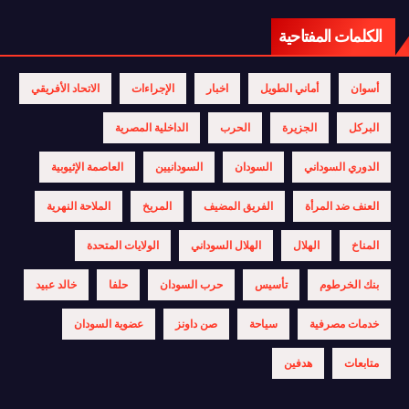
الكلمات المفتاحية
أسوان
أماني الطويل
اخبار
الإجراءات
الاتحاد الأفريقي
البركل
الجزيرة
الحرب
الداخلية المصرية
الدوري السوداني
السودان
السودانيين
العاصمة الإثيوبية
العنف ضد المرأة
الفريق المضيف
المريخ
الملاحة النهرية
المناخ
الهلال
الهلال السوداني
الولايات المتحدة
بنك الخرطوم
تأسيس
حرب السودان
حلفا
خالد عبيد
خدمات مصرفية
سياحة
صن داونز
عضوية السودان
متابعات
هدفين