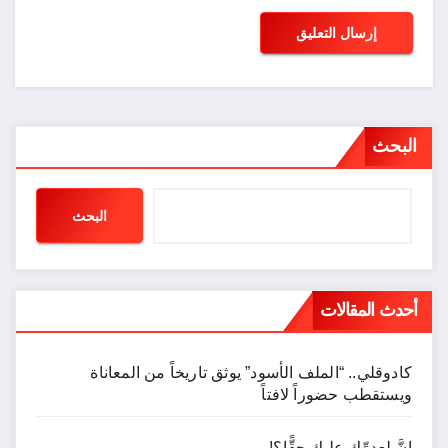
البحث
البحث
أحدث المقالات
كادوقلي.. “الملف الأسود” يوثق تاريخاً من المعاناة
ويستقطب حضوراً لافتاً
إنَّ لعدوِّك عليك حقًّا؟!