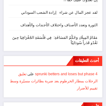
لقد عجز المال عن شراء إرادة الشعب السوداني
الثورة وتعدد الأصناف واختلاف الأجندات والأهداف
مَقَامُ المِيلَادِ وَحُكْمُ المَسَافَةِ: فِي فَلْسَفَةِ الجُغْرَافِيَا حِينَ
تَغْدُو قَدَراً سُودَانِيّاً
أحدث التعليقات
sprunki betters and loses but phase 4
على
تعليق
الرحلات بمطار الخرطوم بعد ضربة بطائرات مسيّرة وسط
تقييم للأضرار