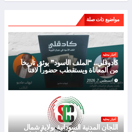
مواضيع ذات صلة
أخبار محلية
كادوقلي.. “الملف الأسود” يوثق تاريخاً
من المعاناة ويستقطب حضوراً لافتاً
أغسطس 7, 2026
أخبار محلية
اللجان المدنية السودانية بولاية شمال