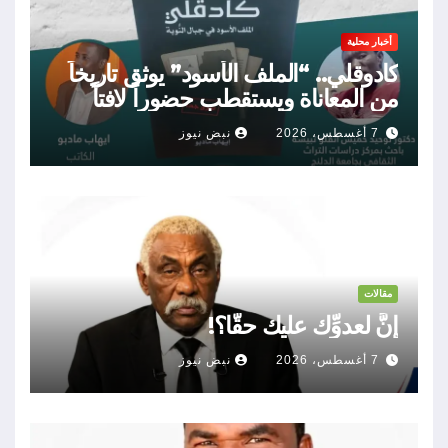
أخبار محلية
كادوقلي.. “الملف الأسود” يوثق تاريخاً
من المعاناة ويستقطب حضوراً لافتاً
7 أغسطس، 2026
نبض نيوز
مقالات
إنَّ لعدوِّك عليك حقًّا؟!
7 أغسطس، 2026
نبض نيوز