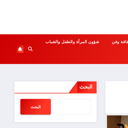
قافة وفن
شؤون المرأة والطفل والشباب
البحث
البحث