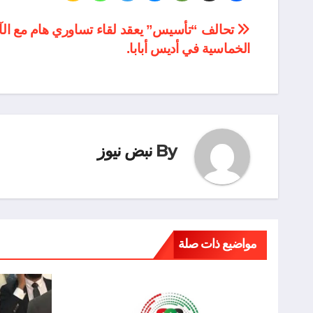
تصفّح
تحالف “تأسيس” يعقد لقاء تساوري هام مع الآل
الخماسية في أديس أبابا.
المقالات
By
نبض نيوز
مواضيع ذات صلة