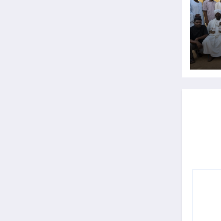
ية
قليم