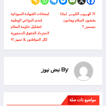
تصفّح
الهـروب الكبيـــر لماذا
امتحانات الشهادة السودانية
يخشون السلام ويعادون
إحدى الدواعي الوطنية
المقالات
ديسمبر ؟
لتشكيل حكومة السلام
لاسترداد الحقوق الدستورية
لكل المواطنين بلا تمييز
By
نبض نيوز
مواضيع ذات صلة