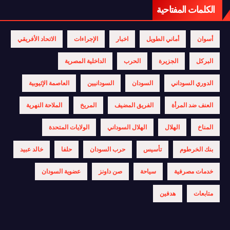
الكلمات المفتاحية
أسوان
أماني الطويل
اخبار
الإجراءات
الاتحاد الأفريقي
البركل
الجزيرة
الحرب
الداخلية المصرية
الدوري السوداني
السودان
السودانيين
العاصمة الإثيوبية
العنف ضد المرأة
الفريق المضيف
المريخ
الملاحة النهرية
المناخ
الهلال
الهلال السوداني
الولايات المتحدة
بنك الخرطوم
تأسيس
حرب السودان
حلفا
خالد عبيد
خدمات مصرفية
سياحة
صن داونز
عضوية السودان
متابعات
هدفين