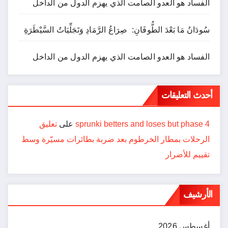
الفساد هو العدو الصامت الذي يهزم الدول من الداخل
سُودَانُ مَا بَعْدَ الطُّوفَانِ: صِرَاعُ الرَّمَادِ وَتَجَلِّيَاتُ السَّيْطَرَةِ
الفساد هو العدو الصامت الذي يهزم الدول من الداخل
أحدث التعليقات
sprunki betters and loses but phase 4
على
تعليق
الرحلات بمطار الخرطوم بعد ضربة بطائرات مسيّرة وسط
تقييم للأضرار
الأرشيف
أغسطس 2026