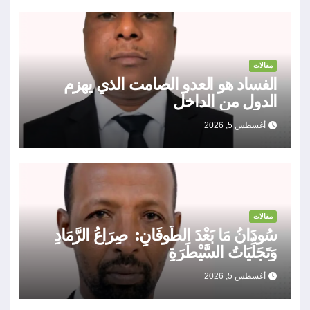
مقالات
الفساد هو العدو الصامت الذي يهزم
الدول من الداخل
أغسطس 5, 2026
مقالات
سُودَانُ مَا بَعْدَ الطُّوفَانِ: صِرَاعُ الرَّمَادِ
وَتَجَلِّيَاتُ السَّيْطَرَةِ
أغسطس 5, 2026