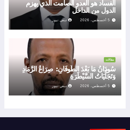
الفساد هو العدو الصامت الذي يهزم
الدول من الداخل
5 أغسطس، 2026
نبض نيوز
مقالات
سُودَانُ مَا بَعْدَ الطُّوفَانِ: صِرَاعُ الرَّمَادِ
وَتَجَلِّيَاتُ السَّيْطَرَةِ
5 أغسطس، 2026
نبض نيوز